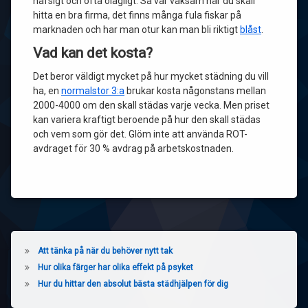
hafsigt och ofta olagligt. Så var vaksam när du skall
hitta en bra firma, det finns många fula fiskar på
marknaden och har man otur kan man bli riktigt
blåst
.
Vad kan det kosta?
Det beror väldigt mycket på hur mycket städning du vill
ha, en
normalstor 3:a
brukar kosta någonstans mellan
2000-4000 om den skall städas varje vecka. Men priset
kan variera kraftigt beroende på hur den skall städas
och vem som gör det. Glöm inte att använda ROT-
avdraget för 30 % avdrag på arbetskostnaden.
Att tänka på när du behöver nytt tak
Hur olika färger har olika effekt på psyket
Hur du hittar den absolut bästa städhjälpen för dig