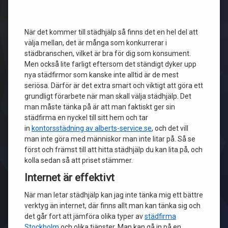
När det kommer till städhjälp så finns det en hel del att
välja mellan, det är många som konkurrerar i
städbranschen, vilket är bra för dig som konsument.
Men också lite farligt eftersom det ständigt dyker upp
nya städfirmor som kanske inte alltid är de mest
seriösa. Därför är det extra smart och viktigt att göra ett
grundligt förarbete när man skall välja städhjälp. Det
man måste tänka på är att man faktiskt ger sin
städfirma en nyckel till sitt hem och tar
in
kontorsstädning av alberts-service.se
, och det vill
man inte göra med människor man inte litar på. Så se
först och främst till att hitta städhjälp du kan lita på, och
kolla sedan så att priset stämmer.
Internet är effektivt
När man letar städhjälp kan jag inte tänka mig ett bättre
verktyg än internet, där finns allt man kan tänka sig och
det går fort att jämföra olika typer av
städfirma
Stockholm
och olika tjänster. Man kan gå in på en