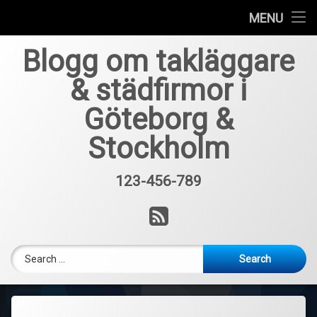
Home
MENU
Skip
Blogg om takläggare
to
content
& städfirmor i
Göteborg &
Stockholm
123-456-789
Tel:
RSS
Search for: