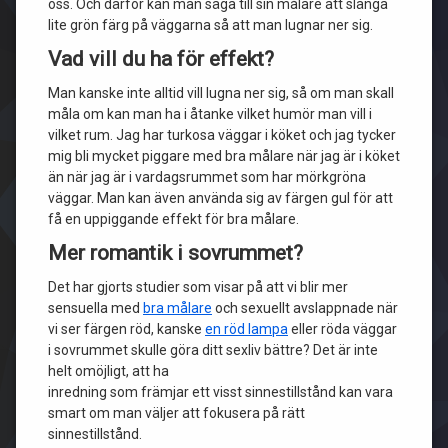
oss. Och därför kan man säga till sin målare att slänga
lite grön färg på väggarna så att man lugnar ner sig.
Vad vill du ha för effekt?
Man kanske inte alltid vill lugna ner sig, så om man skall
måla om kan man ha i åtanke vilket humör man vill i
vilket rum. Jag har turkosa väggar i köket och jag tycker
mig bli mycket piggare med bra målare när jag är i köket
än när jag är i vardagsrummet som har mörkgröna
väggar. Man kan även använda sig av färgen gul för att
få en uppiggande effekt för bra målare.
Mer romantik i sovrummet?
Det har gjorts studier som visar på att vi blir mer
sensuella med
bra målare
och sexuellt avslappnade när
vi ser färgen röd, kanske
en röd lampa
eller röda väggar
i sovrummet skulle göra ditt sexliv bättre? Det är inte
helt omöjligt, att ha
inredning som främjar ett visst sinnestillstånd kan vara
smart om man väljer att fokusera på rätt
sinnestillstånd.